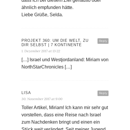
dass ich bei diesem Ziel genauso oder
ähnlich empfunden hätte.
Liebe Grüße, Selda.
PROJEKT 360: UM DIE WELT, ZU
Reply
DIR SELBST | 7 KONTINENTE
1. Dezember 2017 at 13:22
[…] Israel und Westjordanland: Miriam von
NorthStarChronicles […]
LISA
Reply
30. November 2017 at 9:00
Toller Artikel, Miriam! Ich kann mir sehr gut
vorstellen, dass eine Reise nach Israel
zum Nachdenken bringt und einen ein
Stück weit verändert. Seit meiner Jugend