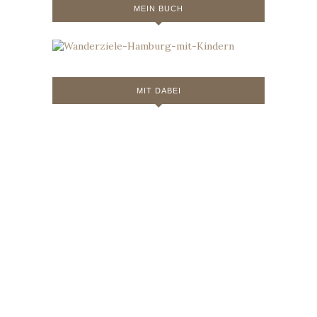
MEIN BUCH
MIT DABEI
© 2019 - North Star Chronicles. Alle Rechte
vorbehalten.
Datenschutzerklärung
Impressum