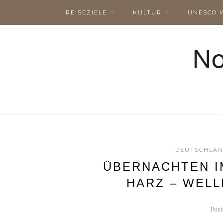
REISEZIELE
KULTUR
UNESCO 
DEUTSCHLA
ÜBERNACHTEN I
HARZ – WELL
Pos