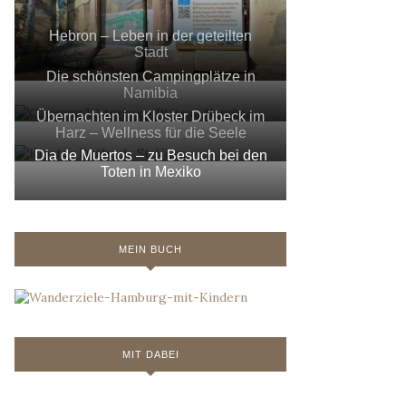
Hebron – Leben in der geteilten
Stadt
Die schönsten Campingplätze in
Namibia
Übernachten im Kloster Drübeck im
Harz – Wellness für die Seele
Dia de Muertos – zu Besuch bei den
Toten in Mexiko
MEIN BUCH
MIT DABEI