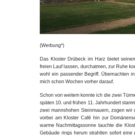
(Werbung*)
Das Kloster Drübeck im Harz bietet seine
freien Lauf lassen, durchatmen, zur Ruhe ko
wohl ein passender Begriff. Übernachten in
mich schon Wochen vorher darauf.
Schon von weitem konnte ich die zwei Türme
späten 10. und frühen 11. Jahrhundert st
zwei mannshohen Steinmauern, zogen wir u
vorbei am Kloster Café hin zur Domänensc
warme Nachmittagssonne tauchte die Kloste
Gebäude rings herum strahlten sofort ein