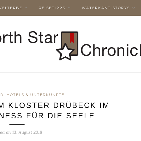
WELTERBE
REISETIPPS
WATERKANT STORYS
ND
HOTELS & UNTERKÜNFTE
M KLOSTER DRÜBECK IM
NESS FÜR DIE SEELE
ted on
13. August 2018