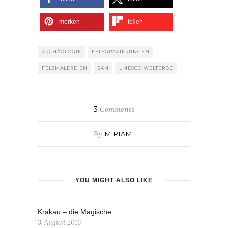
merken
teilen
ARCHÄOLOGIE
FELSGRAVIERUNGEN
FELSMALEREIEN
SAN
UNESCO WELTERBE
3
Comments
By
MIRIAM
YOU MIGHT ALSO LIKE
Krakau – die Magische
3. August 2016