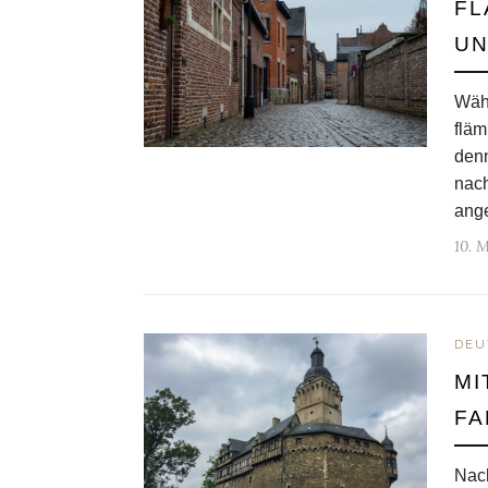
FL
UN
Währ
fläm
denn
nach
ang
10. 
DEU
MI
FA
Nac