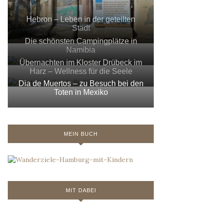
Hebron – Leben in der geteilten
Stadt
Die schönsten Campingplätze in
Namibia
Übernachten im Kloster Drübeck im
Harz – Wellness für die Seele
Dia de Muertos – zu Besuch bei den
Toten in Mexiko
MEIN BUCH
MIT DABEI