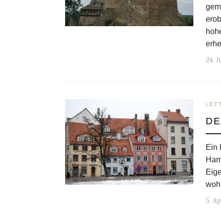
gema
erob
hohe
erhe
24. J
LET
DE
Ein 
Ham
Eige
wohl
5. Ap