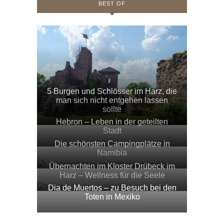
BEST OF
5 Burgen und Schlösser im Harz, die
man sich nicht entgehen lassen
sollte
Hebron – Leben in der geteilten
Stadt
Die schönsten Campingplätze in
Namibia
Übernachten im Kloster Drübeck im
Harz – Wellness für die Seele
Dia de Muertos – zu Besuch bei den
Toten in Mexiko