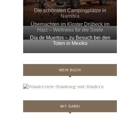
Die schönsten Campingplätze in
Namibia
Übernachten im Kloster Drübeck im
Harz – Wellness für die Seele
Dia de Muertos – zu Besuch bei den
Toten in Mexiko
MEIN BUCH
MIT DABEI