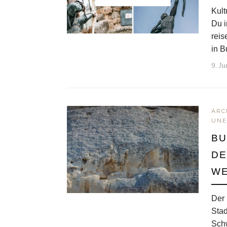
Kult
Du i
reis
in B
9. Ju
ARC
UNE
BU
DE
WE
Der 
Stad
Schw