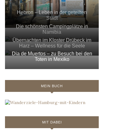
Hebron – Leben in der geteilten
Stadt
Die schönsten Campingplätze in
Namibia
Übernachten im Kloster Drübeck im
Harz – Wellness für die Seele
Dia de Muertos – zu Besuch bei den
Toten in Mexiko
MEIN BUCH
MIT DABEI