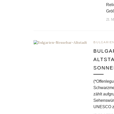
Reli
Grö
21. 
BULGARIE
BULGA
ALTST
SONNE
(*Offenlegu
Schwarzmee
zählt aufgr
Sehenswürd
UNESCO zum