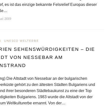
ef, es ist das einzige bekannte Felsrelief Europas dieser
ße…
Mai 2019
N
UNESCO WELTERBE
RIEN SEHENSWÜRDIGKEITEN – DIE
ADT VON NESSEBAR AM
NSTRAND
ng) Die Altstadt von Nessebar an der bulgarischen
rküste gehört zu den ältesten Städten Bulgariens und
und ihrer besonderen Städtebaukunst zu eine der Top
igkeiten Bulgariens. 1983 wurde die Altstadt von der
 Weltkulturerbe ernannt. Von der…