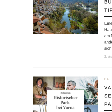
BU
TI
Eine
Haup
am F
ande
sic
3. A
BUL
VA
SE
PA