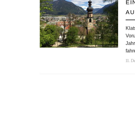
EI
AU
Klat
Voru
Jahr
fahr
11. 