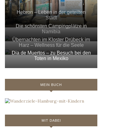
Hebron – Leben in der geteilten
Stadt
Die schönsten Campingplätze in
Namibia
Übernachten im Kloster Drübeck im
Harz – Wellness für die Seele
Dia de Muertos – zu Besuch bei den
Toten in Mexiko
MEIN BUCH
MIT DABEI