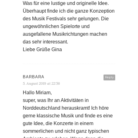
BARBARA
Reply
5. August 2019 at 22:56
Hallo Miriam,
super, was Ihr an Aktivitäten in
Norddeutschland herauskramt! Ich höre
gerne klassische Musik und finde es eine
gute Idee, die Konzerte in einem
sommerlichen und nicht ganz typischen
Ambiente zu erleben. Wenn dann die
Akustik passt… Klasse!
Besonders gut gefällt mir auch der
Gänsemarsch. 😀
Liebe Grüße
Barbara