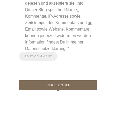
HIER BLOGGEN
MIRIAM UND JOHANNES
Moin, schön, dass Du hier bist! Wir reisen als
Familie mit Kleinkind durch die Welt und lieben
unsere Heimat Norddeutschland. Das Erleben von
Geschichte und Kultur begleitet uns auf all unseren
Reisen und selbst der Minireiseblogger ist schon
ein begeisterter Museumsbesucher. Wir zeigen Dir,
dass Reisen mit Kind nicht nur anders ist, sondern
auch eine echte Bereicherung sein kann.
Hier
erfährst du mehr über uns!