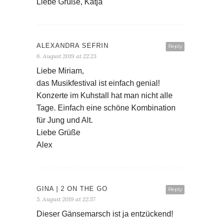
Tage. Einfach eine schöne Kombination
für Jung und Alt.
Liebe Grüße
Alex
GINA | 2 ON THE GO
Reply
5. August 2019 at 22:57
Dieser Gänsemarsch ist ja entzückend!
Was für eine lustige und originelle Idee.
Überhaupt finde ich die ganze Konzeption
des Musik Festivals sehr gelungen. Die
ungewöhnlichen Spielorte und
ausgefallene Musikrichtungen machen
das sehr interessant.
Liebe Grüße Gina