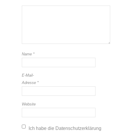
E-Mail-
Adresse
*
Website
Ich habe die Datenschutzerklärung
gelesen und akzeptiere sie. Info:
Dieser Blog speichert Name,,
Kommentar, IP-Adresse sowie
Zeitstempel des Kommentars und ggf.
Email sowie Website. Kommentare
können jederzeit widerrufen werden -
Information findest Du in meiner
Datenschutzerklärung.
*