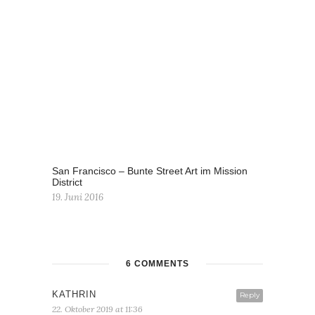
San Francisco – Bunte Street Art im Mission
District
19. Juni 2016
6 COMMENTS
KATHRIN
Reply
22. Oktober 2019 at 11:36
Das Gut Pronstorf sieht ja wirklich super
idyllisch aus. Besonders gefallen mir
natürlich die tierischen Bewohner.
Großartige Fotos von dem Pferd und den
Hühnern!
Liebe Grüße
Kathrin