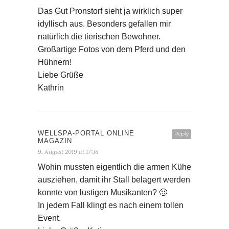
WELLSPA-PORTAL ONLINE
Reply
MAGAZIN
9. August 2019 at 17:58
Wohin mussten eigentlich die armen Kühe
ausziehen, damit ihr Stall belagert werden
konnte von lustigen Musikanten? 🙂
In jedem Fall klingt es nach einem tollen
Event.
Liebe Grüße, Katja
ALEXANDRA SEFRIN
Reply
6. August 2019 at 22:23
Liebe Miriam,
das Musikfestival ist einfach genial!
Konzerte im Kuhstall hat man nicht alle