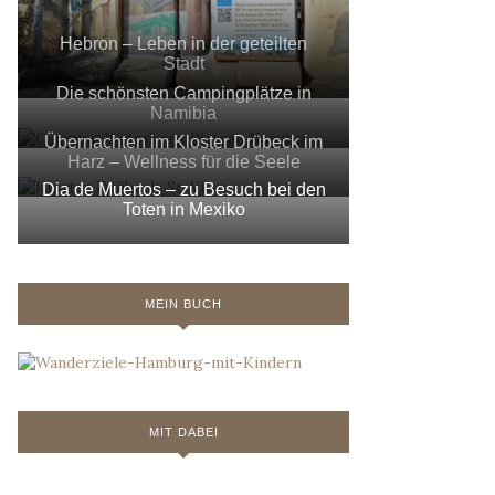
Hebron – Leben in der geteilten
Stadt
Die schönsten Campingplätze in
Namibia
Übernachten im Kloster Drübeck im
Harz – Wellness für die Seele
Dia de Muertos – zu Besuch bei den
Toten in Mexiko
MEIN BUCH
MIT DABEI