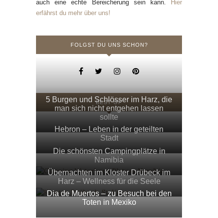
auch eine echte Bereicherung sein kann.
Hier
erfährst du mehr über uns!
FOLGST DU UNS SCHON?
5 Burgen und Schlösser im Harz, die
BEST OF
man sich nicht entgehen lassen
sollte
Hebron – Leben in der geteilten
Stadt
Die schönsten Campingplätze in
Namibia
Übernachten im Kloster Drübeck im
Harz – Wellness für die Seele
Dia de Muertos – zu Besuch bei den
Toten in Mexiko