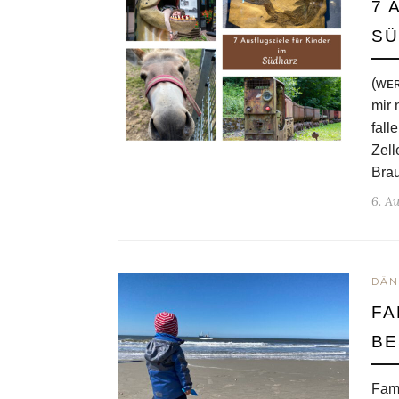
7 
SÜ
(ᴡᴇ
mir 
fall
Zell
Brau
6. A
DÄN
FA
BE
Fami