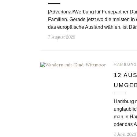
[Advertorial/Werbung für Feriepartner Da
Familien. Gerade jetzt wo die meisten in
das europäische Ausland wählen, ist Dän
7. August 2020
HAMBURG
12 AU
UMGEB
Hamburg mit
unglaublic
man in Ham
oder das A
7. Juni 2020