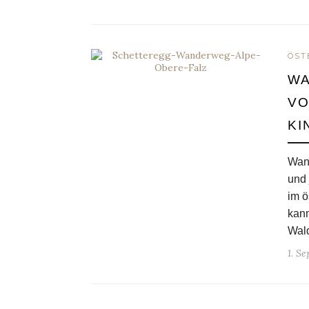
ÖST
WA
VO
KI
Wand
und 
im ö
kan
Wal
1. S