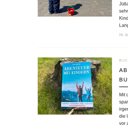
Jütl
sehr
Kind
Lan
14. A
BUC
AB
BU
Mit 
span
irge
die 
vor