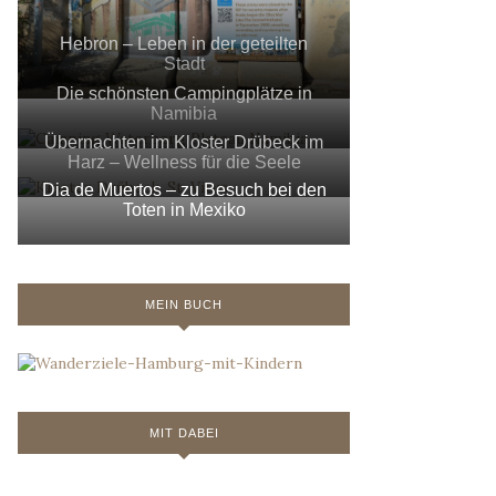
Hebron – Leben in der geteilten
Stadt
Die schönsten Campingplätze in
Namibia
Übernachten im Kloster Drübeck im
Harz – Wellness für die Seele
Dia de Muertos – zu Besuch bei den
Toten in Mexiko
MEIN BUCH
MIT DABEI