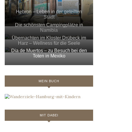
Hebron – Leben in der geteilten
Stadt
Die schönsten Campingplätze in
Namibia
Übernachten im Kloster Drübeck im
Harz – Wellness für die Seele
Dia de Muertos – zu Besuch bei den
Toten in Mexiko
MEIN BUCH
MIT DABEI