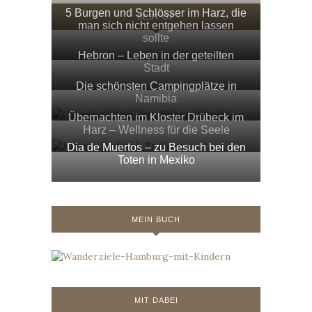
5 Burgen und Schlösser im Harz, die
BEST OF
man sich nicht entgehen lassen
sollte
Hebron – Leben in der geteilten
Stadt
Die schönsten Campingplätze in
Namibia
Übernachten im Kloster Drübeck im
Harz – Wellness für die Seele
Dia de Muertos – zu Besuch bei den
Toten in Mexiko
MEIN BUCH
MIT DABEI